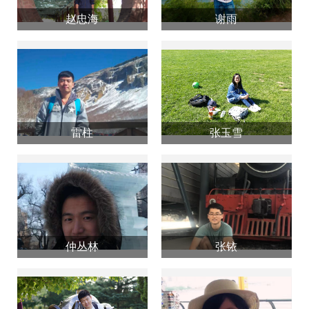
赵忠海
谢雨
雷柱
张玉雪
仲丛林
张铱